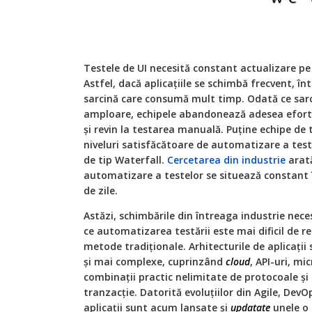
Testele de UI necesită constant actualizare pe
Astfel, dacă aplicațiile se schimbă frecvent, în
sarcină care consumă mult timp. Odată ce sarci
amploare, echipele abandonează adesea efortu
și revin la testarea manuală. Puține echipe de 
niveluri satisfăcătoare de automatizare a testel
de tip Waterfall.
Cercetarea din industrie
arată
automatizare a testelor se situează constant î
de zile.
Astăzi, schimbările din întreaga industrie nece
ce automatizarea testării este mai dificil de re
metode tradiționale. Arhitecturile de aplicații 
și mai complexe, cuprinzând
cloud
, API-uri, mic
combinații practic nelimitate de protocoale și 
tranzacție. Datorită evoluțiilor din Agile, Dev
aplicații sunt acum lansate și
updatate
unele o 