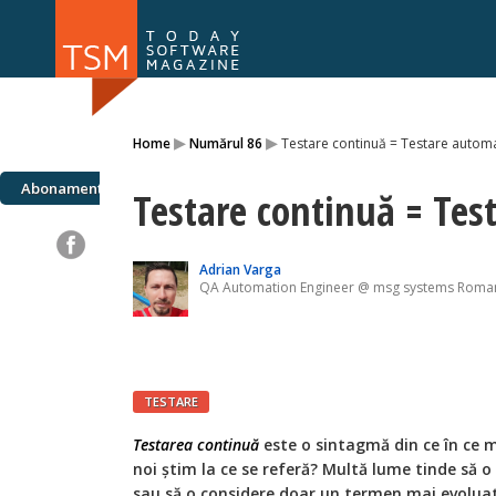
Numărul 169
Numărul 
▸
▸
Home
Numărul 86
Testare continuă = Testare autom
NOU
Abonamente
Testare continuă = Te
Adrian Varga
QA Automation Engineer @ msg systems Roma
TESTARE
Testarea continuă
este o sintagmă din ce în ce ma
noi știm la ce se referă? Multă lume tinde să
sau să o considere doar un termen mai evoluat