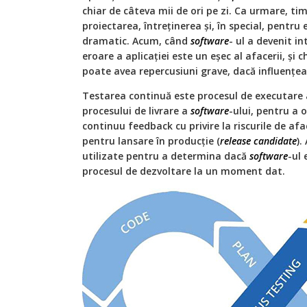
chiar de câteva mii de ori pe zi. Ca urmare, ti
proiectarea, întreținerea și, în special, pentru
dramatic. Acum, când
software
- ul a devenit i
eroare a aplicației este un eșec al afacerii, și
poate avea repercusiuni grave, dacă influențea
Testarea continuă este procesul de executare 
procesului de livrare a
software
-ului, pentru a o
continuu feedback cu privire la riscurile de af
pentru lansare în producție (
release candidate
).
utilizate pentru a determina dacă
software
-ul 
procesul de dezvoltare la un moment dat.