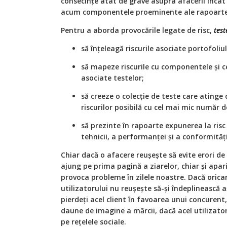
consecințe atât de grave asupra afacerii încât r
acum componentele proeminente ale rapoartelo
Pentru a aborda provocările legate de risc,
test
să înțeleagă riscurile asociate portofoliul
să mapeze riscurile cu componentele și ce
asociate testelor;
să creeze o colecție de teste care atinge
riscurilor posibilă cu cel mai mic număr 
să prezinte în rapoarte expunerea la risc 
tehnicii, a performanței și a conformități
Chiar dacă o afacere reușește să evite erori de
ajung pe prima pagină a ziarelor, chiar și apar
provoca probleme în zilele noastre. Dacă oricar
utilizatorului nu reușește să-și îndeplinească a
pierdeți acel client în favoarea unui concurent
daune de imagine a mărcii, dacă acel utilizato
pe rețelele sociale.