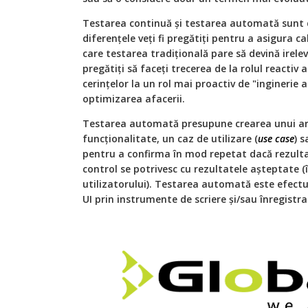
Testarea continuă și testarea automată sunt di
diferențele veți fi pregătiți pentru a asigura ca
care testarea tradițională pare să devină irele
pregătiți să faceți trecerea de la rolul reactiv 
cerințelor la un rol mai proactiv de "inginerie a
optimizarea afacerii.
Testarea automată presupune crearea unui ar
funcționalitate, un caz de utilizare (
use case
) 
pentru a confirma în mod repetat dacă rezulta
control se potrivesc cu rezultatele așteptate (
utilizatorului). Testarea automată este efectu
UI prin instrumente de scriere și/sau înregistr