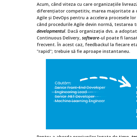
Acum, când viteza cu care organizațiile livrea
diferențiator competitiv, marea majoritate a o
Agile și DevOps pentru a accelera procesele lor
când procedurile Agile devin normă, testarea tr
developmentul
. Dacă organizația dvs. a adoptat
Continuous Delivery,
software
-ul poate fi lansa
frecvent. În acest caz, feedbackul la fiecare e
"rapid"; trebuie să fie aproape instantaneu.
Pentru a aborda presiunilor legate de timp,
tes