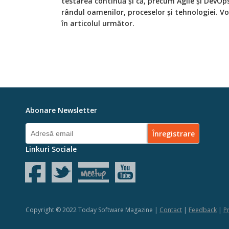
testarea continuă și că, precum Agile și DevOp
rândul oamenilor, proceselor și tehnologiei. 
în articolul următor.
Abonare Newsletter
Linkuri Sociale
Copyright © 2022 Today Software Magazine |
Contact
|
Feedback
|
Pr