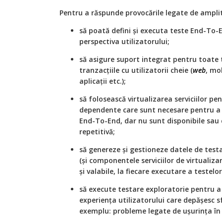
Pentru a răspunde provocările legate de ampli
să poată defini și executa teste End-To-E
perspectiva utilizatorului;
să asigure suport integrat pentru toate t
tranzacțiile cu utilizatorii cheie (
web
, mo
aplicații etc.);
să folosească virtualizarea serviciilor 
dependente care sunt necesare pentru a 
End-To-End, dar nu sunt disponibile sau 
repetitivă;
să genereze și gestioneze datele de testa
(și componentele serviciilor de virtualiza
și valabile, la fiecare executare a testelor
să execute testare exploratorie pentru a
experiența utilizatorului care depășesc 
exemplu: probleme legate de ușurința în u