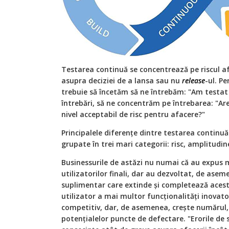
Testarea continuă se concentrează pe riscul afa
asupra deciziei de a lansa sau nu
release
-ul. P
trebuie să încetăm să ne întrebăm: "Am testat su
întrebări, să ne concentrăm pe întrebarea: "Ar
nivel acceptabil de risc pentru afacere?"
Principalele diferențe dintre testarea continu
grupate în trei mari categorii: risc, amplitudin
Businessurile de astăzi nu numai că au expus mu
utilizatorilor finali, dar au dezvoltat, de ase
suplimentar care extinde și completează aceste
utilizator a mai multor funcționalități inovat
competitiv, dar, de asemenea, crește numărul,
potențialelor puncte de defectare. "Erorile de