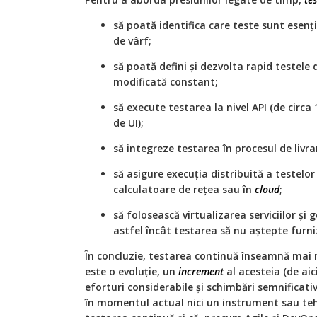
să poată identifica care teste sunt esenț
de vârf;
să poată defini și dezvolta rapid testele 
modificată constant;
să execute testarea la nivel API (de circa
de UI);
să integreze testarea în procesul de livr
să asigure execuția distribuită a testelo
calculatoare de rețea sau în
cloud
;
să folosească virtualizarea serviciilor și
astfel încât testarea să nu aștepte furn
În concluzie, testarea continuă înseamnă mai
este o evoluție, un
increment
al acesteia (de aici
eforturi considerabile și schimbări semnificat
în momentul actual nici un instrument sau te