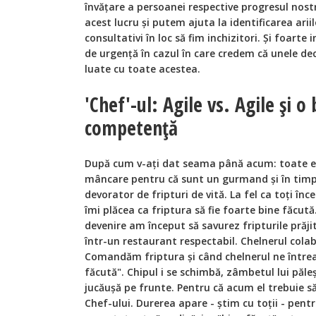
învățare a persoanei respective progresul nost
acest lucru și putem ajuta la identificarea arii
consultativi în loc să fim inchizitori. Și foart
de urgență în cazul în care credem că unele dec
luate cu toate acestea.
'Chef'-ul: Agile vs. Agile și o
competență
După cum v-ați dat seama până acum: toate e
mâncare pentru că sunt un gurmand și în tim
devorator de fripturi de vită. La fel ca toți înce
îmi plăcea ca friptura să fie foarte bine făcută
devenire am început să savurez fripturile prăj
într-un restaurant respectabil. Chelnerul cola
Comandăm friptura și când chelnerul ne între
făcută". Chipul i se schimbă, zâmbetul lui păleș
jucăușă pe frunte. Pentru că acum el trebuie
Chef-ului. Durerea apare - știm cu toții - pent