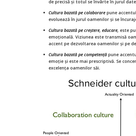
de precisă și totul se învârte în jurul date
Cultura bazată pe colaborare
pune accentul 
evoluează în jurul oamenilor și se încura
Cultura bazată pe creștere, educare,
este pu
emoțională. Viziunea este transmisă oa
accent pe dezvoltarea oamenilor și pe d
Cultura bazată pe competență
pune accentul 
emoție și este mai prescriptivă. Se concen
excelența oamenilor săi.