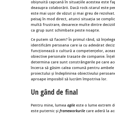
obișnuită capcană în situațiile acestea este fa
deasupra colaborării. Dacă rock-starul este pe
este mai ușor de văzut și mai greu de rezolvat
peisaj în mod direct, atunci situația se compli
multă frustrare, deoarece multe dintre deciziile
ca grup sunt schimbate peste noapte.
Ce putem să facem? În primul rând, să înțelege
identificăm persoana care ia cu adevărat decizi
funcționează o cultură a competențelor, aceas
obiective personale trasate de companie. Înțe
determina care sunt constrângerile pe care ace
încerca să găsim calea comună pentru ambele p
proiectului și îndeplinirea obiectivului persoan
aproape imposibil să lucrăm împotriva lor.
Un gând de final
Pentru mine, lumea
agile
este o lume extrem de
este puternic și
frameworkurile
care aderă la ac