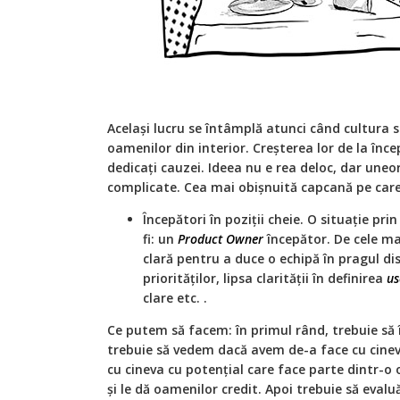
Același lucru se întâmplă atunci când cultura 
oamenilor din interior. Creșterea lor de la înc
dedicați cauzei. Ideea nu e rea deloc, dar uneor
complicate. Cea mai obișnuită capcană pe care
Începători în poziții cheie. O situație pri
fi: un
Product Owner
începător. De cele mai
clară pentru a duce o echipă în pragul dis
priorităților, lipsa clarității în definirea
us
clare etc. .
Ce putem să facem: în primul rând, trebuie să 
trebuie să vedem dacă avem de-a face cu cinev
cu cineva cu potențial care face parte dintr-o 
și le dă oamenilor credit. Apoi trebuie să eva