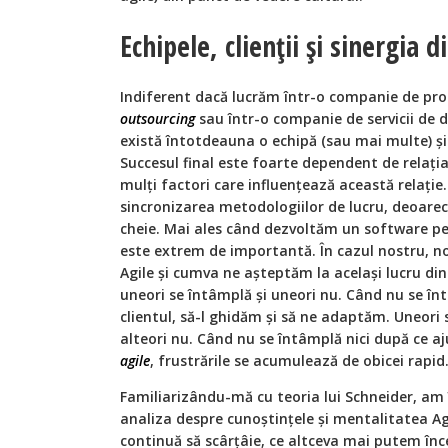
Echipele, clienții și sinergia d
Indiferent dacă lucrăm într-o companie de pro
outsourcing
sau într-o companie de servicii de 
există întotdeauna o echipă (sau mai multe) și 
Succesul final este foarte dependent de relația 
mulți factori care influențează această relați
sincronizarea metodologiilor de lucru, deoarec
cheie. Mai ales când dezvoltăm un software pe
este extrem de importantă. În cazul nostru, n
Agile și cumva ne așteptăm la același lucru din
uneori se întâmplă și uneori nu. Când nu se î
clientul, să-l ghidăm și să ne adaptăm. Uneori 
alteori nu. Când nu se întâmplă nici după ce aj
agile
, frustrările se acumulează de obicei rapid
Familiarizându-mă cu teoria lui Schneider, am
analiza despre cunoștințele și mentalitatea Agi
continuă să scârțâie, ce altceva mai putem înce