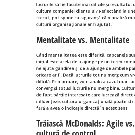
lucrurile să fie făcute mai dificile și rezultatul 
cultura companiei clientului? Reflectând la une
trecut, pot spune cu siguranță că o analiză ma
culturii organizaționale ar fi ajutat.
Mentalitate vs. Mentalitate
Când mentalitatea este diferită, capcanele sun
inițial este acela de a ajunge pe un teren comu
ne ajuta gândirea și de a ajunge de ambele păr
oricare ar fi. Dacă lucrurile tot nu merg cum v
dificilă. Prin urmare, vom analiza cazul mai co
converg și totuși lucrurile nu merg bine. Cultur
de fapt părțile interesate care lucrează direct
influențeze, cultura organizațională poate str
fără a avea o indicație directă în acest sens.
Trăiască McDonalds: Agile vs.
cultură de control