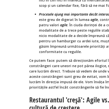
nici în clin nici în mânecă cu mentalitat
scop și un calendar fixe, fără să ne mai f
Procesele ajung mai importante decât intera
este greu de digerat în lumea
agile
, cont
patru valori
agile
. În ciuda dorinței de a 
modalitate de a trece peste regulile stab
nicio modalitate de a decide împreună că 
pentru un hamburger cu ardei iute, mușt
găsim împreună următoarele priorități at
conformitate cu regulile.
Ce putem face: putem să direcționăm efortul î
constrângeri care uneori ne pot părea ilogice, 
care lucrăm direct. Trebuie să vedem de unde vi
aceste constrângeri sunt greu de evitat, vom 
lucrăm în direcția impusă de ele. Vom învăța 
prioritățile astfel încât constrângerile să fie în
Restaurantul 'creșă': Agile vs
cultură de creștere