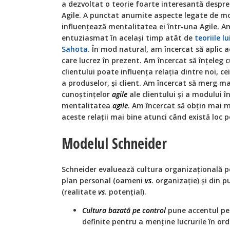
a dezvoltat o teorie foarte interesantă despr
Agile. A punctat anumite aspecte legate de mod
influențează mentalitatea ei într-una Agile. A
entuziasmat în același timp atât de
teoriile l
Sahota
. În mod natural, am încercat să aplic a
care lucrez în prezent. Am încercat să înțeleg
clientului poate influența relația dintre noi, ce
a produselor, și client. Am încercat să merg m
cunoștințelor
agile
ale clientului și a modului 
mentalitatea
agile
. Am încercat să obțin mai 
aceste relații mai bine atunci când există loc 
Modelul Schneider
Schneider evaluează cultura organizațională p
plan personal (oameni
vs
. organizație) și din p
(realitate
vs
. potențial).
Cultura bazată pe control
pune accentul pe 
definite pentru a menține lucrurile în ord