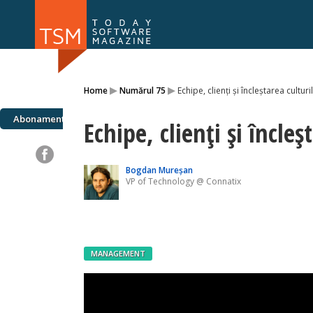
Numărul 169
Numărul 
▸
▸
Home
Numărul 75
Echipe, clienți și încleștarea culturi
NOU
Abonamente
Echipe, clienți și încleș
Bogdan Mureşan
VP of Technology @ Connatix
MANAGEMENT