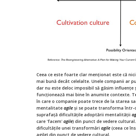
Ceea ce este foarte clar menționat este că nici
mai bună decât celelalte. Unele companii ar p
dar nu este deloc imposibil să găsim influențe și
funcționează mai bine în anumite contexte. T
în care o companie poate trece de la starea s
mentalitate
agile
și se poate transforma într
suprafață dificultățile adoptării mentalității
ag
care 'facem'
agile
) din punct de vedere cultural
dificultățile unei transformări
agile
(ceea ce în
agile) din punct de vedere cultural.